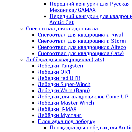
Передний кенгурин для Русская
Механика/GAMAX
Передний кенгурин для квадроц
Arctic Cat
Снегоотвал для квадроцикла
Снегоотвал для квадроцикла Rival
Снегоотвал для квадроцикла Storm
Снегоотвал для квадроцикла Alfeco
Снегоотвал для квадроцикла ( atv)
Лебёдка для квадроцикла ( atv)
Лебедки Tungsten
Лебедки ORT
Лебедки red BTR
Лебедки Super-Winch
Лебедки Warn (Варн)
Лебедки для квадроциклов Come UP
Лебёдки Master Winch
Лебёдки T-MAX
Лебёдки Мустанг
Площадка под лебедку
Площадка для лебедки для Arcti