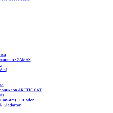
аха
Механика/GAMAX
s
-Am)
ла
дроциклов ARCTIC CAT
ris
(Can-Am) Outlader
k Gladiator