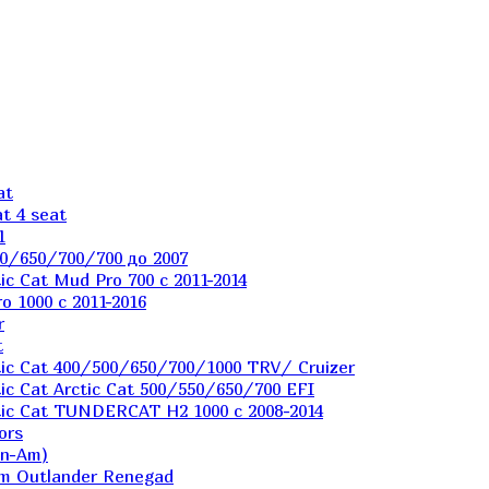
at
t 4 seat
1
0/650/700/700 до 2007
c Cat Mud Pro 700 с 2011-2014
 1000 c 2011-2016
r
t
ic Cat 400/500/650/700/1000 TRV/ Cruizer
c Cat Arctic Cat 500/550/650/700 EFI
ic Cat TUNDERCAT H2 1000 c 2008-2014
ors
an-Am)
m Outlander Renegad