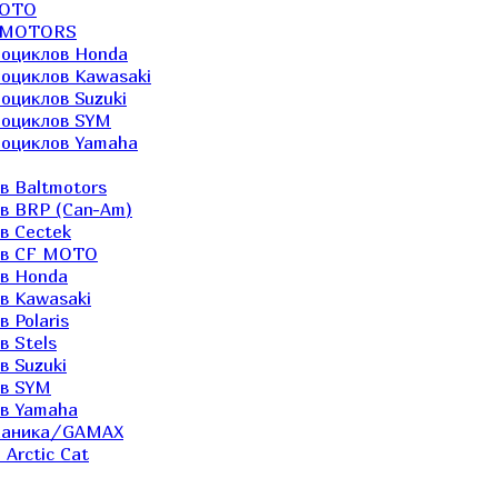
MOTO
LTMOTORS
роциклов Honda
роциклов Kawasaki
оциклов Suzuki
роциклов SYM
роциклов Yamaha
в Baltmotors
ов BRP (Can-Am)
в Cectek
лов CF MOTO
ов Honda
в Kawasaki
 Polaris
в Stels
в Suzuki
ов SYM
ов Yamaha
еханика/GAMAX
Arctic Cat