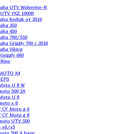
aha UTV Wolverine-R
 UTV YXZ 1000R
ha Kodiak от 2016
aha 350
aha 450
aha 700/550
a Grizzly 700 с 2016
ha Viking
rizzly 660
Rino
 MOTO X4
 EPS
Moto U 8 W
moto 500 2A
Moto U 8
oto x 8
 CF Moto z 6
 CF Moto z 8
moto UTV 500
 x6/x5
oto 500 A basic