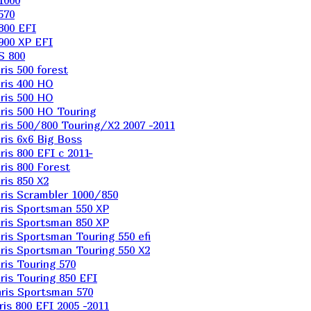
1000
570
800 EFI
900 XP EFI
S 800
is 500 forest
ris 400 HO
ris 500 HO
is 500 HO Touring
is 500/800 Touring/X2 2007 -2011
is 6х6 Big Boss
s 800 EFI с 2011-
is 800 Forest
is 850 X2
is Scrambler 1000/850
ris Sportsman 550 XP
ris Sportsman 850 XP
is Sportsman Touring 550 efi
is Sportsman Touring 550 X2
is Touring 570
is Touring 850 EFI
ris Sportsman 570
s 800 EFI 2005 -2011