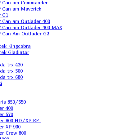
P Can am Commander
 Can am Maverick
 G1
Can am Outlader 400
 Can am Outlader 400 MAX
 Can Аm Outlader G2
ek Kingcobra
ek Gladiator
a trx 420
a trx 500
a trx 680
i
ris 850/550
er 400
er 570
er 800 HD/XP EFI
er XP 900
er Сrew 800