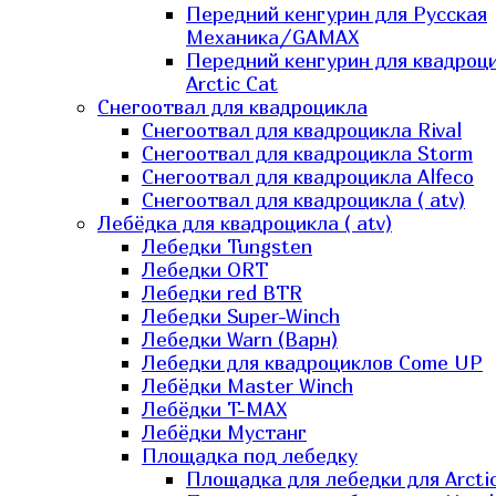
Передний кенгурин для Русская
Механика/GAMAX
Передний кенгурин для квадроц
Arctic Cat
Снегоотвал для квадроцикла
Снегоотвал для квадроцикла Rival
Снегоотвал для квадроцикла Storm
Снегоотвал для квадроцикла Alfeco
Снегоотвал для квадроцикла ( atv)
Лебёдка для квадроцикла ( atv)
Лебедки Tungsten
Лебедки ORT
Лебедки red BTR
Лебедки Super-Winch
Лебедки Warn (Варн)
Лебедки для квадроциклов Come UP
Лебёдки Master Winch
Лебёдки T-MAX
Лебёдки Мустанг
Площадка под лебедку
Площадка для лебедки для Arcti