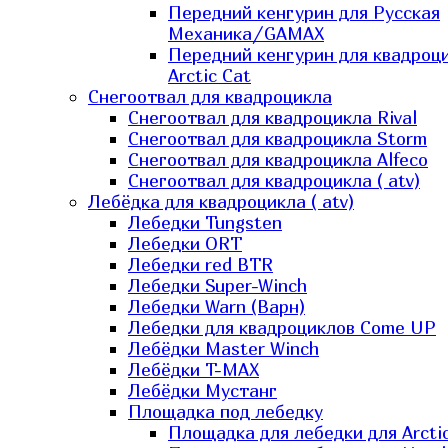
Передний кенгурин для Русская
Механика/GAMAX
Передний кенгурин для квадроц
Arctic Cat
Снегоотвал для квадроцикла
Снегоотвал для квадроцикла Rival
Снегоотвал для квадроцикла Storm
Снегоотвал для квадроцикла Alfeco
Снегоотвал для квадроцикла ( atv)
Лебёдка для квадроцикла ( atv)
Лебедки Tungsten
Лебедки ORT
Лебедки red BTR
Лебедки Super-Winch
Лебедки Warn (Варн)
Лебедки для квадроциклов Come UP
Лебёдки Master Winch
Лебёдки T-MAX
Лебёдки Мустанг
Площадка под лебедку
Площадка для лебедки для Arcti