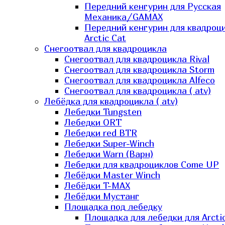
Передний кенгурин для Русская
Механика/GAMAX
Передний кенгурин для квадроц
Arctic Cat
Снегоотвал для квадроцикла
Снегоотвал для квадроцикла Rival
Снегоотвал для квадроцикла Storm
Снегоотвал для квадроцикла Alfeco
Снегоотвал для квадроцикла ( atv)
Лебёдка для квадроцикла ( atv)
Лебедки Tungsten
Лебедки ORT
Лебедки red BTR
Лебедки Super-Winch
Лебедки Warn (Варн)
Лебедки для квадроциклов Come UP
Лебёдки Master Winch
Лебёдки T-MAX
Лебёдки Мустанг
Площадка под лебедку
Площадка для лебедки для Arcti