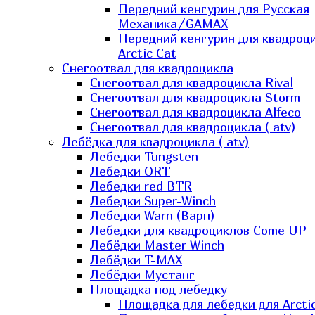
Передний кенгурин для Русская
Механика/GAMAX
Передний кенгурин для квадроц
Arctic Cat
Снегоотвал для квадроцикла
Снегоотвал для квадроцикла Rival
Снегоотвал для квадроцикла Storm
Снегоотвал для квадроцикла Alfeco
Снегоотвал для квадроцикла ( atv)
Лебёдка для квадроцикла ( atv)
Лебедки Tungsten
Лебедки ORT
Лебедки red BTR
Лебедки Super-Winch
Лебедки Warn (Варн)
Лебедки для квадроциклов Come UP
Лебёдки Master Winch
Лебёдки T-MAX
Лебёдки Мустанг
Площадка под лебедку
Площадка для лебедки для Arcti