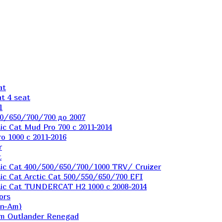
at
t 4 seat
1
0/650/700/700 до 2007
c Cat Mud Pro 700 с 2011-2014
 1000 c 2011-2016
r
t
ic Cat 400/500/650/700/1000 TRV/ Cruizer
c Cat Arctic Cat 500/550/650/700 EFI
ic Cat TUNDERCAT H2 1000 c 2008-2014
ors
an-Am)
m Outlander Renegad