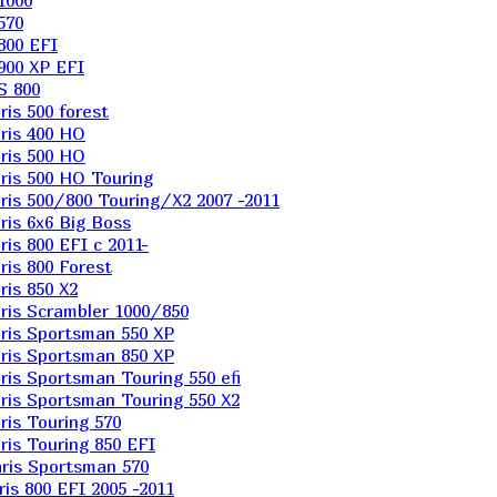
1000
570
800 EFI
900 XP EFI
S 800
is 500 forest
ris 400 HO
ris 500 HO
is 500 HO Touring
is 500/800 Touring/X2 2007 -2011
is 6х6 Big Boss
s 800 EFI с 2011-
is 800 Forest
is 850 X2
is Scrambler 1000/850
ris Sportsman 550 XP
ris Sportsman 850 XP
is Sportsman Touring 550 efi
is Sportsman Touring 550 X2
is Touring 570
is Touring 850 EFI
ris Sportsman 570
s 800 EFI 2005 -2011