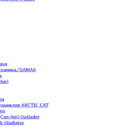
аха
Механика/GAMAX
s
-Am)
ла
дроциклов ARCTIC CAT
ris
(Can-Am) Outlader
k Gladiator