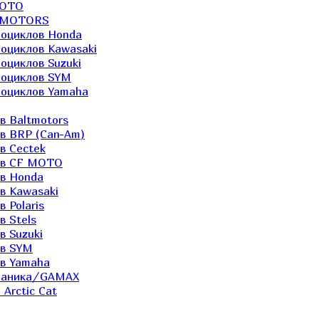
MOTO
LTMOTORS
роциклов Honda
роциклов Kawasaki
оциклов Suzuki
роциклов SYM
роциклов Yamaha
в Baltmotors
ов BRP (Can-Am)
в Cectek
лов CF MOTO
ов Honda
в Kawasaki
 Polaris
в Stels
в Suzuki
ов SYM
ов Yamaha
еханика/GAMAX
Arctic Cat