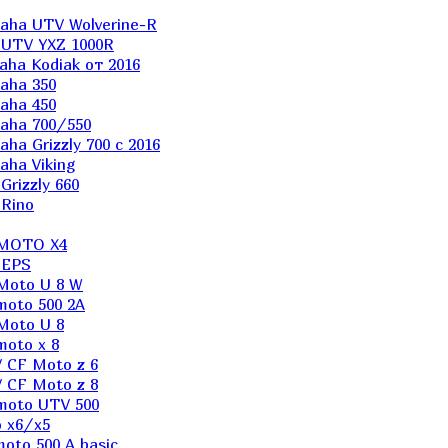
aha UTV Wolverine-R
 UTV YXZ 1000R
ha Kodiak от 2016
aha 350
aha 450
aha 700/550
a Grizzly 700 с 2016
ha Viking
rizzly 660
Rino
 MOTO X4
 EPS
Moto U 8 W
moto 500 2A
Moto U 8
oto x 8
 CF Moto z 6
 CF Moto z 8
moto UTV 500
 x6/x5
oto 500 A basic