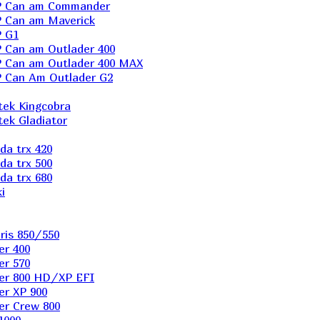
P Can am Commander
 Can am Maverick
 G1
Can am Outlader 400
 Can am Outlader 400 MAX
 Can Аm Outlader G2
ek Kingcobra
ek Gladiator
a trx 420
a trx 500
a trx 680
i
ris 850/550
er 400
er 570
er 800 HD/XP EFI
er XP 900
er Сrew 800