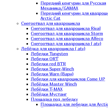
Передний кенгурин для Русская
Механика/GAMAX
Передний кенгурин для квадроц
Arctic Cat
Снегоотвал для квадроцикла
Снегоотвал для квадроцикла Rival
Снегоотвал для квадроцикла Storm
Снегоотвал для квадроцикла Alfeco
Снегоотвал для квадроцикла ( atv)
Лебёдка для квадроцикла ( atv)
Лебедки Tungsten
Лебедки ORT
Лебедки red BTR
Лебедки Super-Winch
Лебедки Warn (Варн)
Лебедки для квадроциклов Come UP
Лебёдки Master Winch
Лебёдки T-MAX
Лебёдки Мустанг
Площадка под лебедку
Площадка для лебедки для Arcti