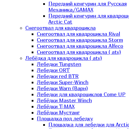
Передний кенгурин для Русская
Механика/GAMAX
Передний кенгурин для квадроц
Arctic Cat
Снегоотвал для квадроцикла
Снегоотвал для квадроцикла Rival
Снегоотвал для квадроцикла Storm
Снегоотвал для квадроцикла Alfeco
Снегоотвал для квадроцикла ( atv)
Лебёдка для квадроцикла ( atv)
Лебедки Tungsten
Лебедки ORT
Лебедки red BTR
Лебедки Super-Winch
Лебедки Warn (Варн)
Лебедки для квадроциклов Come UP
Лебёдки Master Winch
Лебёдки T-MAX
Лебёдки Мустанг
Площадка под лебедку
Площадка для лебедки для Arcti