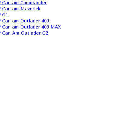
P Can am Commander
 Can am Maverick
 G1
Can am Outlader 400
 Can am Outlader 400 MAX
 Can Аm Outlader G2
ek Kingcobra
ek Gladiator
a trx 420
a trx 500
a trx 680
i
ris 850/550
er 400
er 570
er 800 HD/XP EFI
er XP 900
er Сrew 800