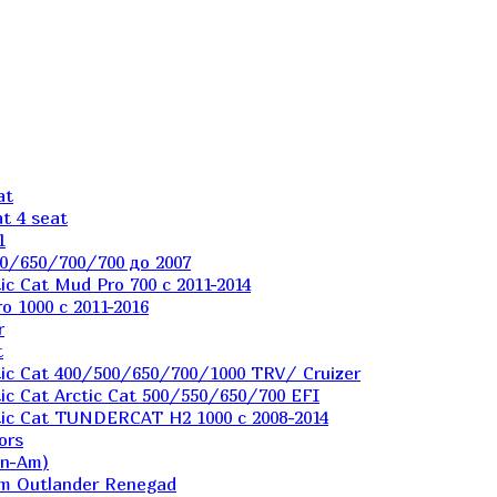
at
t 4 seat
1
0/650/700/700 до 2007
c Cat Mud Pro 700 с 2011-2014
 1000 c 2011-2016
r
t
ic Cat 400/500/650/700/1000 TRV/ Cruizer
c Cat Arctic Cat 500/550/650/700 EFI
ic Cat TUNDERCAT H2 1000 c 2008-2014
ors
an-Am)
m Outlander Renegad