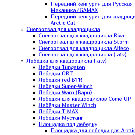
Передний кенгурин для Русская
Механика/GAMAX
Передний кенгурин для квадроц
Arctic Cat
Снегоотвал для квадроцикла
Снегоотвал для квадроцикла Rival
Снегоотвал для квадроцикла Storm
Снегоотвал для квадроцикла Alfeco
Снегоотвал для квадроцикла ( atv)
Лебёдка для квадроцикла ( atv)
Лебедки Tungsten
Лебедки ORT
Лебедки red BTR
Лебедки Super-Winch
Лебедки Warn (Варн)
Лебедки для квадроциклов Come UP
Лебёдки Master Winch
Лебёдки T-MAX
Лебёдки Мустанг
Площадка под лебедку
Площадка для лебедки для Arcti