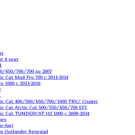
at
t 4 seat
1
0/650/700/700 до 2007
c Cat Mud Pro 700 с 2011-2014
 1000 c 2011-2016
r
t
ic Cat 400/500/650/700/1000 TRV/ Cruizer
c Cat Arctic Cat 500/550/650/700 EFI
ic Cat TUNDERCAT H2 1000 c 2008-2014
ors
an-Am)
m Outlander Renegad