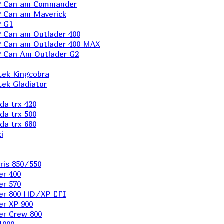
P Can am Commander
 Can am Maverick
 G1
Can am Outlader 400
 Can am Outlader 400 MAX
 Can Аm Outlader G2
ek Kingcobra
ek Gladiator
a trx 420
a trx 500
a trx 680
i
ris 850/550
er 400
er 570
er 800 HD/XP EFI
er XP 900
er Сrew 800