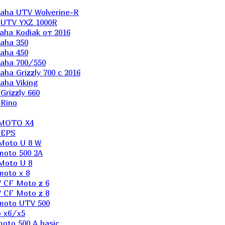
aha UTV Wolverine-R
 UTV YXZ 1000R
ha Kodiak от 2016
aha 350
aha 450
aha 700/550
a Grizzly 700 с 2016
ha Viking
rizzly 660
Rino
 MOTO X4
 EPS
Moto U 8 W
moto 500 2A
Moto U 8
oto x 8
 CF Moto z 6
 CF Moto z 8
moto UTV 500
 x6/x5
oto 500 A basic