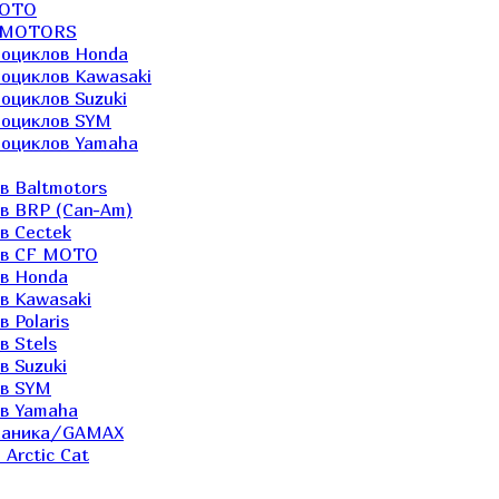
MOTO
LTMOTORS
роциклов Honda
роциклов Kawasaki
оциклов Suzuki
роциклов SYM
роциклов Yamaha
в Baltmotors
ов BRP (Can-Am)
в Cectek
лов CF MOTO
ов Honda
в Kawasaki
 Polaris
в Stels
в Suzuki
ов SYM
ов Yamaha
еханика/GAMAX
Arctic Cat