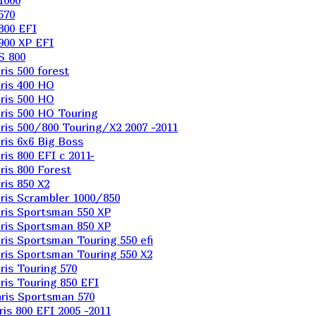
1000
570
800 EFI
900 XP EFI
S 800
is 500 forest
ris 400 HO
ris 500 HO
is 500 HO Touring
is 500/800 Touring/X2 2007 -2011
is 6х6 Big Boss
s 800 EFI с 2011-
is 800 Forest
is 850 X2
is Scrambler 1000/850
ris Sportsman 550 XP
ris Sportsman 850 XP
is Sportsman Touring 550 efi
is Sportsman Touring 550 X2
is Touring 570
is Touring 850 EFI
ris Sportsman 570
s 800 EFI 2005 -2011