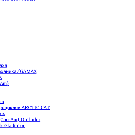
аха
Механика/GAMAX
s
-Am)
ла
дроциклов ARCTIC CAT
ris
(Can-Am) Outlader
k Gladiator