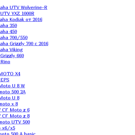
aha UTV Wolverine-R
 UTV YXZ 1000R
ha Kodiak от 2016
aha 350
aha 450
aha 700/550
a Grizzly 700 с 2016
ha Viking
rizzly 660
Rino
 MOTO X4
 EPS
Moto U 8 W
moto 500 2A
Moto U 8
oto x 8
 CF Moto z 6
 CF Moto z 8
moto UTV 500
 x6/x5
oto 500 A basic