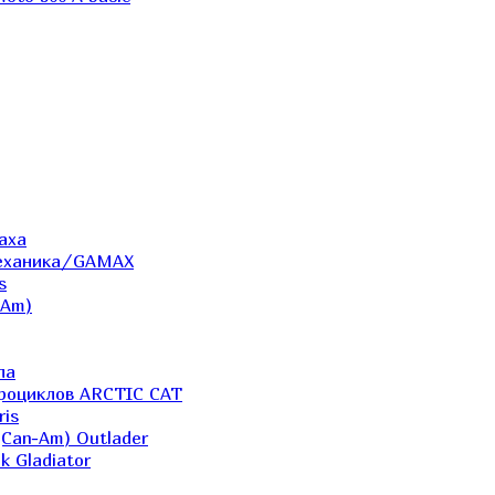
аха
Механика/GAMAX
s
-Am)
ла
дроциклов ARCTIC CAT
ris
(Can-Am) Outlader
k Gladiator