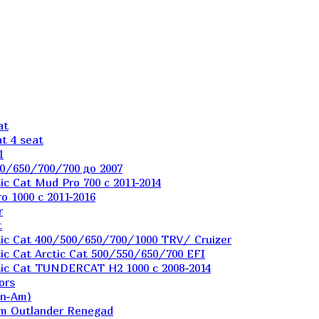
at
t 4 seat
1
0/650/700/700 до 2007
c Cat Mud Pro 700 с 2011-2014
 1000 c 2011-2016
r
t
ic Cat 400/500/650/700/1000 TRV/ Cruizer
c Cat Arctic Cat 500/550/650/700 EFI
ic Cat TUNDERCAT H2 1000 c 2008-2014
ors
an-Am)
m Outlander Renegad