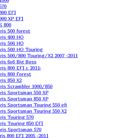
1000
570
800 EFI
900 XP EFI
S 800
is 500 forest
ris 400 HO
ris 500 HO
is 500 HO Touring
is 500/800 Touring/X2 2007 -2011
is 6х6 Big Boss
s 800 EFI с 2011-
is 800 Forest
is 850 X2
is Scrambler 1000/850
ris Sportsman 550 XP
ris Sportsman 850 XP
is Sportsman Touring 550 efi
is Sportsman Touring 550 X2
is Touring 570
is Touring 850 EFI
ris Sportsman 570
s 800 EFI 2005 -2011