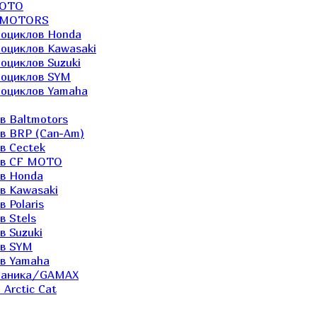
MOTO
LTMOTORS
роциклов Honda
роциклов Kawasaki
оциклов Suzuki
роциклов SYM
роциклов Yamaha
в Baltmotors
ов BRP (Can-Am)
в Cectek
лов CF MOTO
ов Honda
в Kawasaki
 Polaris
в Stels
в Suzuki
ов SYM
ов Yamaha
еханика/GAMAX
Arctic Cat