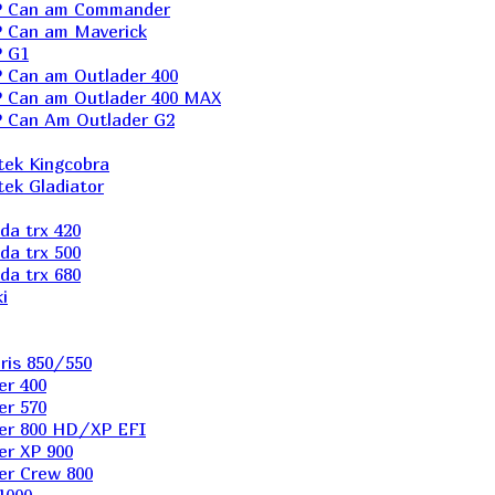
P Can am Commander
 Can am Maverick
 G1
Can am Outlader 400
 Can am Outlader 400 MAX
 Can Аm Outlader G2
ek Kingcobra
ek Gladiator
a trx 420
a trx 500
a trx 680
i
ris 850/550
er 400
er 570
er 800 HD/XP EFI
er XP 900
er Сrew 800