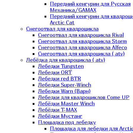
Передний кенгурин для Русская
Механика/GAMAX
Передний кенгурин для квадроц
Arctic Cat
Снегоотвал для квадроцикла
Снегоотвал для квадроцикла Rival
Снегоотвал для квадроцикла Storm
Снегоотвал для квадроцикла Alfeco
Снегоотвал для квадроцикла ( atv)
Лебёдка для квадроцикла ( atv)
Лебедки Tungsten
Лебедки ORT
Лебедки red BTR
Лебедки Super-Winch
Лебедки Warn (Варн)
Лебедки для квадроциклов Come UP
Лебёдки Master Winch
Лебёдки T-MAX
Лебёдки Мустанг
Площадка под лебедку
Площадка для лебедки для Arcti