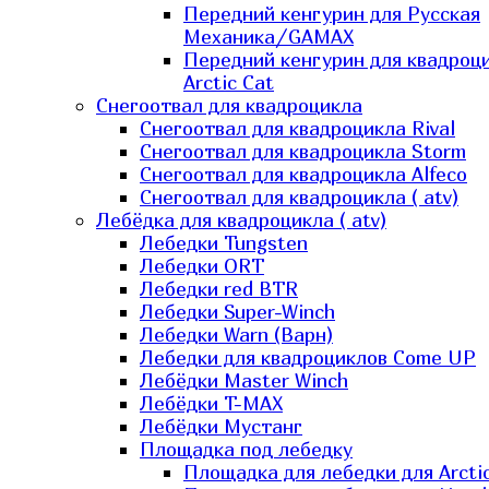
Передний кенгурин для Русская
Механика/GAMAX
Передний кенгурин для квадроц
Arctic Cat
Снегоотвал для квадроцикла
Снегоотвал для квадроцикла Rival
Снегоотвал для квадроцикла Storm
Снегоотвал для квадроцикла Alfeco
Снегоотвал для квадроцикла ( atv)
Лебёдка для квадроцикла ( atv)
Лебедки Tungsten
Лебедки ORT
Лебедки red BTR
Лебедки Super-Winch
Лебедки Warn (Варн)
Лебедки для квадроциклов Come UP
Лебёдки Master Winch
Лебёдки T-MAX
Лебёдки Мустанг
Площадка под лебедку
Площадка для лебедки для Arcti