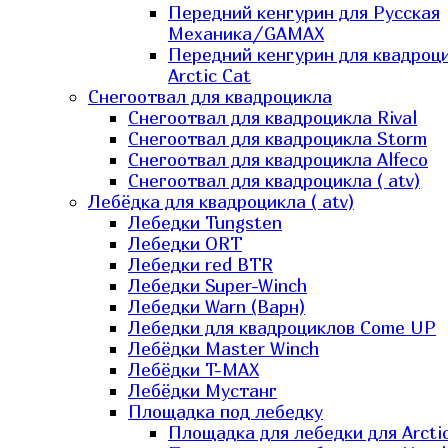
Передний кенгурин для Русская
Механика/GAMAX
Передний кенгурин для квадроц
Arctic Cat
Снегоотвал для квадроцикла
Снегоотвал для квадроцикла Rival
Снегоотвал для квадроцикла Storm
Снегоотвал для квадроцикла Alfeco
Снегоотвал для квадроцикла ( atv)
Лебёдка для квадроцикла ( atv)
Лебедки Tungsten
Лебедки ORT
Лебедки red BTR
Лебедки Super-Winch
Лебедки Warn (Варн)
Лебедки для квадроциклов Come UP
Лебёдки Master Winch
Лебёдки T-MAX
Лебёдки Мустанг
Площадка под лебедку
Площадка для лебедки для Arcti