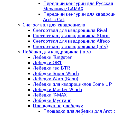
Передний кенгурин для Русская
Механика/GAMAX
Передний кенгурин для квадроц
Arctic Cat
Снегоотвал для квадроцикла
Снегоотвал для квадроцикла Rival
Снегоотвал для квадроцикла Storm
Снегоотвал для квадроцикла Alfeco
Снегоотвал для квадроцикла ( atv)
Лебёдка для квадроцикла ( atv)
Лебедки Tungsten
Лебедки ORT
Лебедки red BTR
Лебедки Super-Winch
Лебедки Warn (Варн)
Лебедки для квадроциклов Come UP
Лебёдки Master Winch
Лебёдки T-MAX
Лебёдки Мустанг
Площадка под лебедку
Площадка для лебедки для Arcti