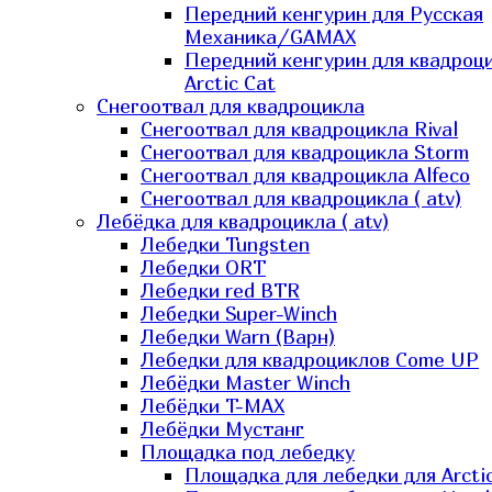
Передний кенгурин для Русская
Механика/GAMAX
Передний кенгурин для квадроц
Arctic Cat
Снегоотвал для квадроцикла
Снегоотвал для квадроцикла Rival
Снегоотвал для квадроцикла Storm
Снегоотвал для квадроцикла Alfeco
Снегоотвал для квадроцикла ( atv)
Лебёдка для квадроцикла ( atv)
Лебедки Tungsten
Лебедки ORT
Лебедки red BTR
Лебедки Super-Winch
Лебедки Warn (Варн)
Лебедки для квадроциклов Come UP
Лебёдки Master Winch
Лебёдки T-MAX
Лебёдки Мустанг
Площадка под лебедку
Площадка для лебедки для Arcti