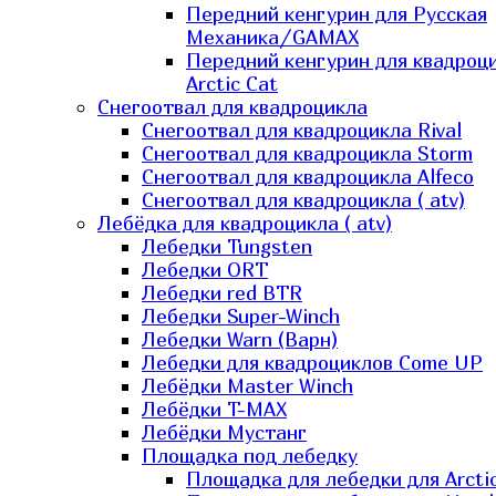
Передний кенгурин для Русская
Механика/GAMAX
Передний кенгурин для квадроц
Arctic Cat
Снегоотвал для квадроцикла
Снегоотвал для квадроцикла Rival
Снегоотвал для квадроцикла Storm
Снегоотвал для квадроцикла Alfeco
Снегоотвал для квадроцикла ( atv)
Лебёдка для квадроцикла ( atv)
Лебедки Tungsten
Лебедки ORT
Лебедки red BTR
Лебедки Super-Winch
Лебедки Warn (Варн)
Лебедки для квадроциклов Come UP
Лебёдки Master Winch
Лебёдки T-MAX
Лебёдки Мустанг
Площадка под лебедку
Площадка для лебедки для Arcti