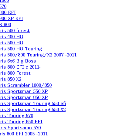
1000
570
800 EFI
900 XP EFI
S 800
is 500 forest
ris 400 HO
ris 500 HO
is 500 HO Touring
is 500/800 Touring/X2 2007 -2011
is 6х6 Big Boss
s 800 EFI с 2011-
is 800 Forest
is 850 X2
is Scrambler 1000/850
ris Sportsman 550 XP
ris Sportsman 850 XP
is Sportsman Touring 550 efi
is Sportsman Touring 550 X2
is Touring 570
is Touring 850 EFI
ris Sportsman 570
s 800 EFI 2005 -2011