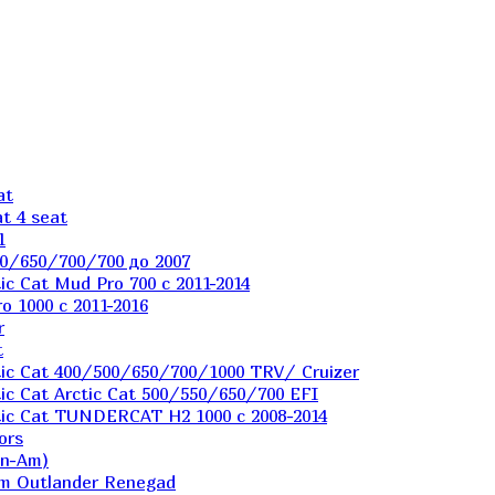
at
t 4 seat
1
0/650/700/700 до 2007
c Cat Mud Pro 700 с 2011-2014
 1000 c 2011-2016
r
t
ic Cat 400/500/650/700/1000 TRV/ Cruizer
c Cat Arctic Cat 500/550/650/700 EFI
ic Cat TUNDERCAT H2 1000 c 2008-2014
ors
an-Am)
m Outlander Renegad