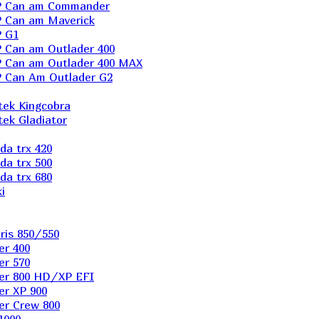
P Can am Commander
 Can am Maverick
 G1
Can am Outlader 400
 Can am Outlader 400 MAX
 Can Аm Outlader G2
ek Kingcobra
ek Gladiator
a trx 420
a trx 500
a trx 680
i
ris 850/550
er 400
er 570
er 800 HD/XP EFI
er XP 900
er Сrew 800