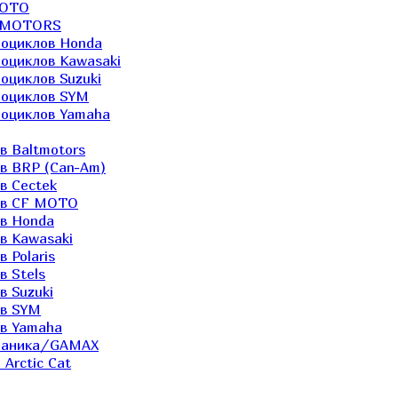
MOTO
LTMOTORS
роциклов Honda
роциклов Kawasaki
оциклов Suzuki
роциклов SYM
роциклов Yamaha
в Baltmotors
ов BRP (Can-Am)
в Cectek
лов CF MOTO
ов Honda
в Kawasaki
 Polaris
в Stels
в Suzuki
ов SYM
ов Yamaha
еханика/GAMAX
Arctic Cat