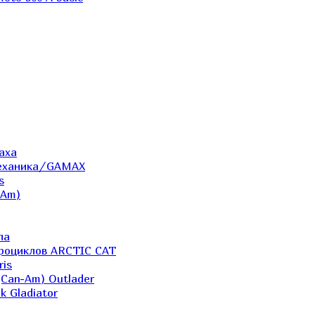
аха
Механика/GAMAX
s
-Am)
ла
дроциклов ARCTIC CAT
ris
(Can-Am) Outlader
k Gladiator