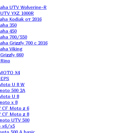
aha UTV Wolverine-R
 UTV YXZ 1000R
ha Kodiak от 2016
aha 350
aha 450
aha 700/550
a Grizzly 700 с 2016
ha Viking
rizzly 660
Rino
 MOTO X4
 EPS
Moto U 8 W
moto 500 2A
Moto U 8
oto x 8
 CF Moto z 6
 CF Moto z 8
moto UTV 500
 x6/x5
oto 500 A basic