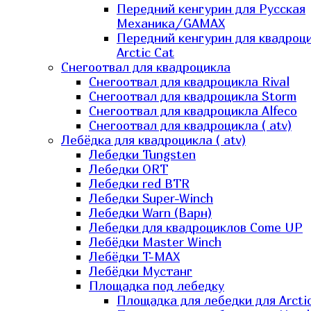
Передний кенгурин для Русская
Механика/GAMAX
Передний кенгурин для квадроц
Arctic Cat
Снегоотвал для квадроцикла
Снегоотвал для квадроцикла Rival
Снегоотвал для квадроцикла Storm
Снегоотвал для квадроцикла Alfeco
Снегоотвал для квадроцикла ( atv)
Лебёдка для квадроцикла ( atv)
Лебедки Tungsten
Лебедки ORT
Лебедки red BTR
Лебедки Super-Winch
Лебедки Warn (Варн)
Лебедки для квадроциклов Come UP
Лебёдки Master Winch
Лебёдки T-MAX
Лебёдки Мустанг
Площадка под лебедку
Площадка для лебедки для Arcti