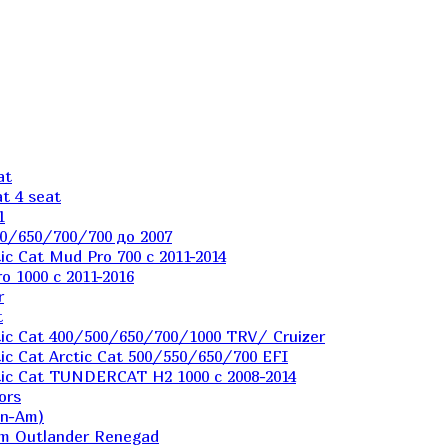
at
t 4 seat
1
0/650/700/700 до 2007
c Cat Mud Pro 700 с 2011-2014
 1000 c 2011-2016
r
t
ic Cat 400/500/650/700/1000 TRV/ Cruizer
c Cat Arctic Cat 500/550/650/700 EFI
ic Cat TUNDERCAT H2 1000 c 2008-2014
ors
an-Am)
m Outlander Renegad