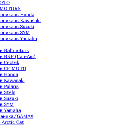
MOTO
LTMOTORS
роциклов Honda
роциклов Kawasaki
оциклов Suzuki
роциклов SYM
роциклов Yamaha
в Baltmotors
ов BRP (Can-Am)
в Cectek
лов CF MOTO
ов Honda
в Kawasaki
 Polaris
в Stels
в Suzuki
ов SYM
ов Yamaha
еханика/GAMAX
Arctic Cat