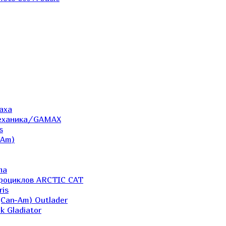
аха
Механика/GAMAX
s
-Am)
ла
дроциклов ARCTIC CAT
ris
(Can-Am) Outlader
k Gladiator