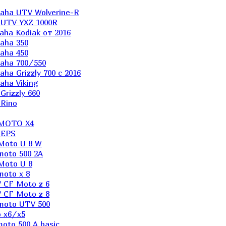
aha UTV Wolverine-R
 UTV YXZ 1000R
ha Kodiak от 2016
aha 350
aha 450
aha 700/550
a Grizzly 700 с 2016
ha Viking
rizzly 660
Rino
 MOTO X4
 EPS
Moto U 8 W
moto 500 2A
Moto U 8
oto x 8
 CF Moto z 6
 CF Moto z 8
moto UTV 500
 x6/x5
oto 500 A basic