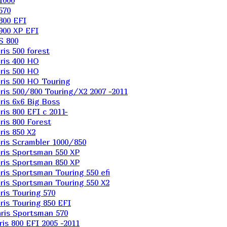
1000
570
800 EFI
900 XP EFI
S 800
is 500 forest
ris 400 HO
ris 500 HO
is 500 HO Touring
is 500/800 Touring/X2 2007 -2011
is 6х6 Big Boss
s 800 EFI с 2011-
is 800 Forest
is 850 X2
is Scrambler 1000/850
ris Sportsman 550 XP
ris Sportsman 850 XP
is Sportsman Touring 550 efi
is Sportsman Touring 550 X2
is Touring 570
is Touring 850 EFI
ris Sportsman 570
s 800 EFI 2005 -2011