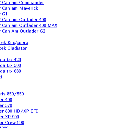
P Can am Commander
 Can am Maverick
 G1
Can am Outlader 400
 Can am Outlader 400 MAX
 Can Аm Outlader G2
ek Kingcobra
ek Gladiator
a trx 420
a trx 500
a trx 680
i
ris 850/550
er 400
er 570
er 800 HD/XP EFI
er XP 900
er Сrew 800