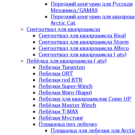
Передний кенгурин для Русская
Механика/GAMAX
Передний кенгурин для квадроц
Arctic Cat
Снегоотвал для квадроцикла
Снегоотвал для квадроцикла Rival
Снегоотвал для квадроцикла Storm
Снегоотвал для квадроцикла Alfeco
Снегоотвал для квадроцикла ( atv)
Лебёдка для квадроцикла ( atv)
Лебедки Tungsten
Лебедки ORT
Лебедки red BTR
Лебедки Super-Winch
Лебедки Warn (Варн)
Лебедки для квадроциклов Come UP
Лебёдки Master Winch
Лебёдки T-MAX
Лебёдки Мустанг
Площадка под лебедку
Площадка для лебедки для Arcti