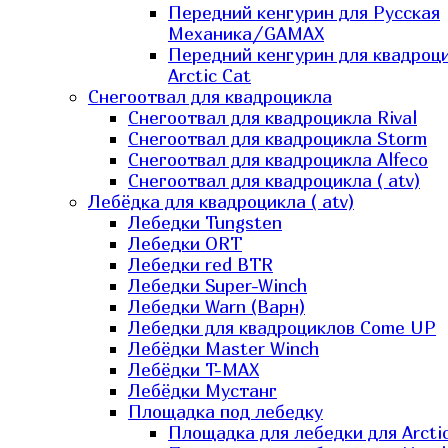
Передний кенгурин для Русская
Механика/GAMAX
Передний кенгурин для квадроц
Arctic Cat
Снегоотвал для квадроцикла
Снегоотвал для квадроцикла Rival
Снегоотвал для квадроцикла Storm
Снегоотвал для квадроцикла Alfeco
Снегоотвал для квадроцикла ( atv)
Лебёдка для квадроцикла ( atv)
Лебедки Tungsten
Лебедки ORT
Лебедки red BTR
Лебедки Super-Winch
Лебедки Warn (Варн)
Лебедки для квадроциклов Come UP
Лебёдки Master Winch
Лебёдки T-MAX
Лебёдки Мустанг
Площадка под лебедку
Площадка для лебедки для Arcti