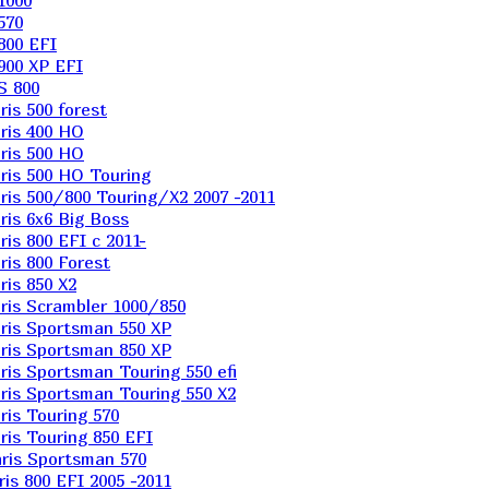
1000
570
800 EFI
900 XP EFI
S 800
is 500 forest
ris 400 HO
ris 500 HO
is 500 HO Touring
is 500/800 Touring/X2 2007 -2011
is 6х6 Big Boss
s 800 EFI с 2011-
is 800 Forest
is 850 X2
is Scrambler 1000/850
ris Sportsman 550 XP
ris Sportsman 850 XP
is Sportsman Touring 550 efi
is Sportsman Touring 550 X2
is Touring 570
is Touring 850 EFI
ris Sportsman 570
s 800 EFI 2005 -2011