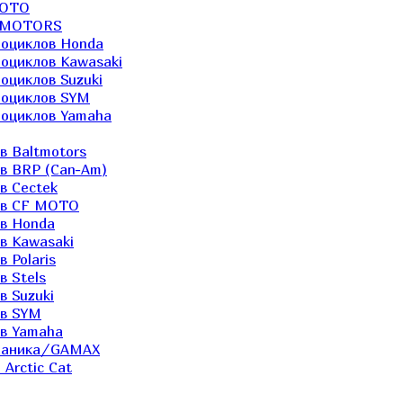
MOTO
LTMOTORS
роциклов Honda
роциклов Kawasaki
оциклов Suzuki
роциклов SYM
роциклов Yamaha
в Baltmotors
ов BRP (Can-Am)
в Cectek
лов CF MOTO
ов Honda
в Kawasaki
 Polaris
в Stels
в Suzuki
ов SYM
ов Yamaha
еханика/GAMAX
Arctic Cat