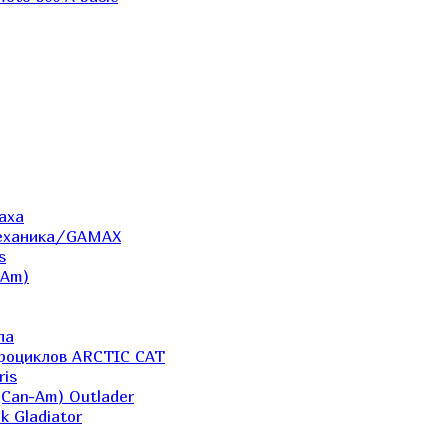
аха
Механика/GAMAX
s
-Am)
ла
дроциклов ARCTIC CAT
ris
(Can-Am) Outlader
k Gladiator