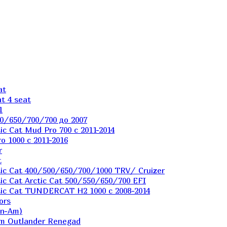
at
t 4 seat
1
0/650/700/700 до 2007
c Cat Mud Pro 700 с 2011-2014
 1000 c 2011-2016
r
t
ic Cat 400/500/650/700/1000 TRV/ Cruizer
c Cat Arctic Cat 500/550/650/700 EFI
ic Cat TUNDERCAT H2 1000 c 2008-2014
ors
an-Am)
m Outlander Renegad