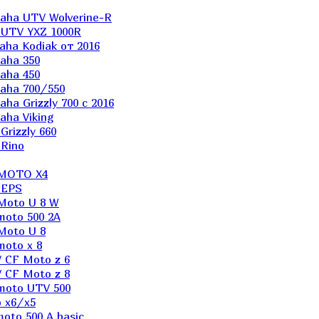
aha UTV Wolverine-R
 UTV YXZ 1000R
ha Kodiak от 2016
aha 350
aha 450
aha 700/550
a Grizzly 700 с 2016
ha Viking
rizzly 660
Rino
 MOTO X4
 EPS
Moto U 8 W
moto 500 2A
Moto U 8
oto x 8
 CF Moto z 6
 CF Moto z 8
moto UTV 500
 x6/x5
oto 500 A basic