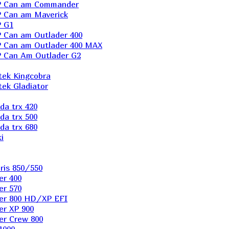
P Can am Commander
 Can am Maverick
 G1
Can am Outlader 400
 Can am Outlader 400 MAX
 Can Аm Outlader G2
ek Kingcobra
ek Gladiator
a trx 420
a trx 500
a trx 680
i
ris 850/550
er 400
er 570
er 800 HD/XP EFI
er XP 900
er Сrew 800