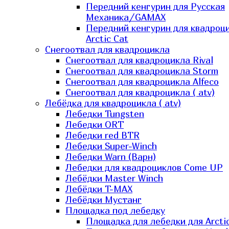
Передний кенгурин для Русская
Механика/GAMAX
Передний кенгурин для квадроц
Arctic Cat
Снегоотвал для квадроцикла
Снегоотвал для квадроцикла Rival
Снегоотвал для квадроцикла Storm
Снегоотвал для квадроцикла Alfeco
Снегоотвал для квадроцикла ( atv)
Лебёдка для квадроцикла ( atv)
Лебедки Tungsten
Лебедки ORT
Лебедки red BTR
Лебедки Super-Winch
Лебедки Warn (Варн)
Лебедки для квадроциклов Come UP
Лебёдки Master Winch
Лебёдки T-MAX
Лебёдки Мустанг
Площадка под лебедку
Площадка для лебедки для Arcti