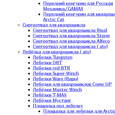
Передний кенгурин для Русская
Механика/GAMAX
Передний кенгурин для квадроц
Arctic Cat
Снегоотвал для квадроцикла
Снегоотвал для квадроцикла Rival
Снегоотвал для квадроцикла Storm
Снегоотвал для квадроцикла Alfeco
Снегоотвал для квадроцикла ( atv)
Лебёдка для квадроцикла ( atv)
Лебедки Tungsten
Лебедки ORT
Лебедки red BTR
Лебедки Super-Winch
Лебедки Warn (Варн)
Лебедки для квадроциклов Come UP
Лебёдки Master Winch
Лебёдки T-MAX
Лебёдки Мустанг
Площадка под лебедку
Площадка для лебедки для Arcti