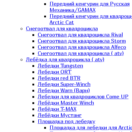
Передний кенгурин для Русская
Механика/GAMAX
Передний кенгурин для квадроц
Arctic Cat
Снегоотвал для квадроцикла
Снегоотвал для квадроцикла Rival
Снегоотвал для квадроцикла Storm
Снегоотвал для квадроцикла Alfeco
Снегоотвал для квадроцикла ( atv)
Лебёдка для квадроцикла ( atv)
Лебедки Tungsten
Лебедки ORT
Лебедки red BTR
Лебедки Super-Winch
Лебедки Warn (Варн)
Лебедки для квадроциклов Come UP
Лебёдки Master Winch
Лебёдки T-MAX
Лебёдки Мустанг
Площадка под лебедку
Площадка для лебедки для Arcti