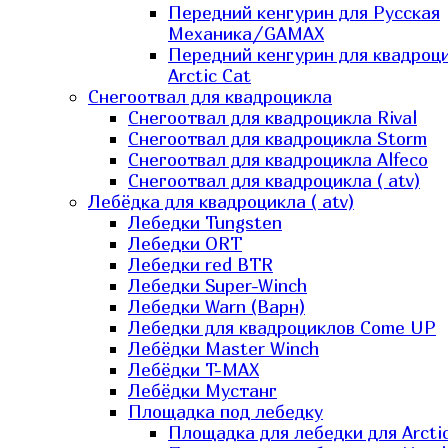
Передний кенгурин для Русская
Механика/GAMAX
Передний кенгурин для квадроц
Arctic Cat
Снегоотвал для квадроцикла
Снегоотвал для квадроцикла Rival
Снегоотвал для квадроцикла Storm
Снегоотвал для квадроцикла Alfeco
Снегоотвал для квадроцикла ( atv)
Лебёдка для квадроцикла ( atv)
Лебедки Tungsten
Лебедки ORT
Лебедки red BTR
Лебедки Super-Winch
Лебедки Warn (Варн)
Лебедки для квадроциклов Come UP
Лебёдки Master Winch
Лебёдки T-MAX
Лебёдки Мустанг
Площадка под лебедку
Площадка для лебедки для Arcti