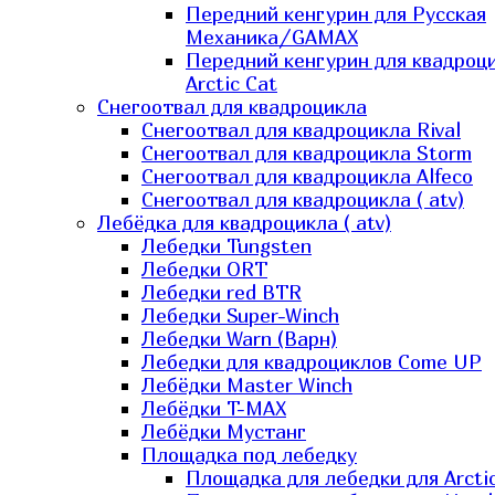
Передний кенгурин для Русская
Механика/GAMAX
Передний кенгурин для квадроц
Arctic Cat
Снегоотвал для квадроцикла
Снегоотвал для квадроцикла Rival
Снегоотвал для квадроцикла Storm
Снегоотвал для квадроцикла Alfeco
Снегоотвал для квадроцикла ( atv)
Лебёдка для квадроцикла ( atv)
Лебедки Tungsten
Лебедки ORT
Лебедки red BTR
Лебедки Super-Winch
Лебедки Warn (Варн)
Лебедки для квадроциклов Come UP
Лебёдки Master Winch
Лебёдки T-MAX
Лебёдки Мустанг
Площадка под лебедку
Площадка для лебедки для Arcti