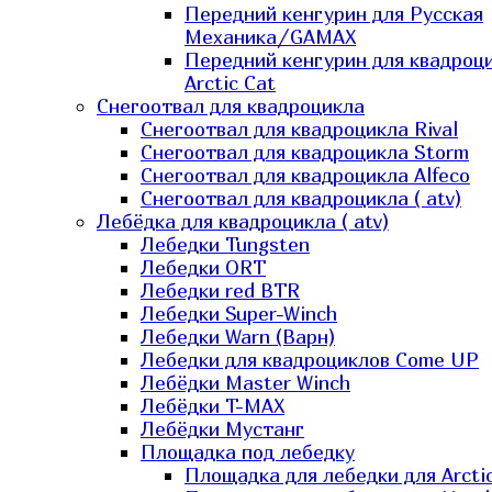
Передний кенгурин для Русская
Механика/GAMAX
Передний кенгурин для квадроц
Arctic Cat
Снегоотвал для квадроцикла
Снегоотвал для квадроцикла Rival
Снегоотвал для квадроцикла Storm
Снегоотвал для квадроцикла Alfeco
Снегоотвал для квадроцикла ( atv)
Лебёдка для квадроцикла ( atv)
Лебедки Tungsten
Лебедки ORT
Лебедки red BTR
Лебедки Super-Winch
Лебедки Warn (Варн)
Лебедки для квадроциклов Come UP
Лебёдки Master Winch
Лебёдки T-MAX
Лебёдки Мустанг
Площадка под лебедку
Площадка для лебедки для Arcti