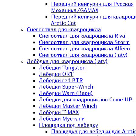
Передний кенгурин для Русская
Механика/GAMAX
Передний кенгурин для квадроц
Arctic Cat
Снегоотвал для квадроцикла
Снегоотвал для квадроцикла Rival
Снегоотвал для квадроцикла Storm
Снегоотвал для квадроцикла Alfeco
Снегоотвал для квадроцикла ( atv)
Лебёдка для квадроцикла ( atv)
Лебедки Tungsten
Лебедки ORT
Лебедки red BTR
Лебедки Super-Winch
Лебедки Warn (Варн)
Лебедки для квадроциклов Come UP
Лебёдки Master Winch
Лебёдки T-MAX
Лебёдки Мустанг
Площадка под лебедку
Площадка для лебедки для Arcti