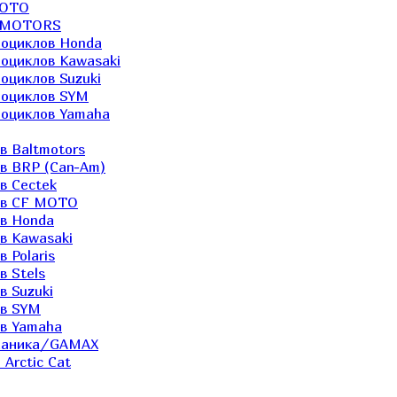
MOTO
LTMOTORS
роциклов Honda
роциклов Kawasaki
оциклов Suzuki
роциклов SYM
роциклов Yamaha
в Baltmotors
ов BRP (Can-Am)
в Cectek
лов CF MOTO
ов Honda
в Kawasaki
 Polaris
в Stels
в Suzuki
ов SYM
ов Yamaha
еханика/GAMAX
Arctic Cat