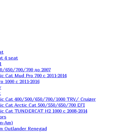
at
t 4 seat
1
0/650/700/700 до 2007
c Cat Mud Pro 700 с 2011-2014
 1000 c 2011-2016
r
t
ic Cat 400/500/650/700/1000 TRV/ Cruizer
c Cat Arctic Cat 500/550/650/700 EFI
ic Cat TUNDERCAT H2 1000 c 2008-2014
ors
an-Am)
m Outlander Renegad