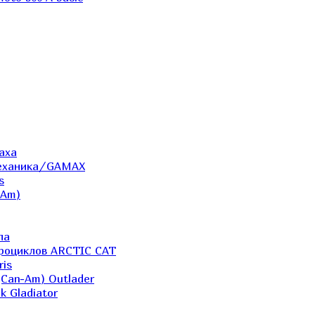
аха
Механика/GAMAX
s
-Am)
ла
дроциклов ARCTIC CAT
ris
(Can-Am) Outlader
k Gladiator