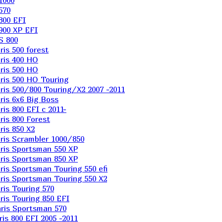
1000
570
800 EFI
900 XP EFI
S 800
is 500 forest
ris 400 HO
ris 500 HO
is 500 HO Touring
is 500/800 Touring/X2 2007 -2011
is 6х6 Big Boss
s 800 EFI с 2011-
is 800 Forest
is 850 X2
is Scrambler 1000/850
ris Sportsman 550 XP
ris Sportsman 850 XP
is Sportsman Touring 550 efi
is Sportsman Touring 550 X2
is Touring 570
is Touring 850 EFI
ris Sportsman 570
s 800 EFI 2005 -2011