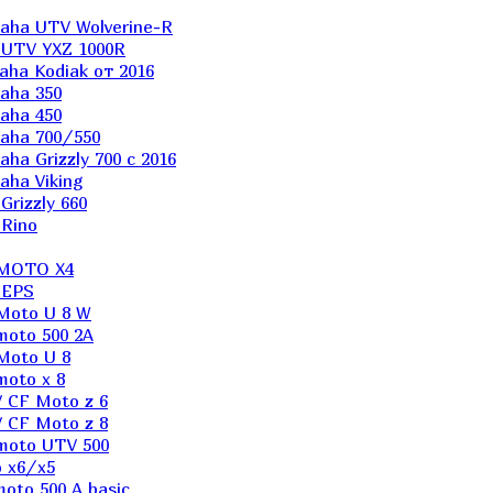
aha UTV Wolverine-R
 UTV YXZ 1000R
ha Kodiak от 2016
aha 350
aha 450
aha 700/550
a Grizzly 700 с 2016
ha Viking
rizzly 660
Rino
 MOTO X4
 EPS
Moto U 8 W
moto 500 2A
Moto U 8
oto x 8
 CF Moto z 6
 CF Moto z 8
moto UTV 500
 x6/x5
oto 500 A basic