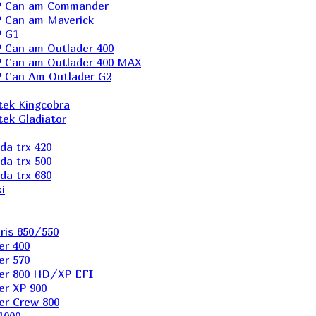
P Can am Commander
 Can am Maverick
 G1
Can am Outlader 400
 Can am Outlader 400 MAX
 Can Аm Outlader G2
ek Kingcobra
ek Gladiator
a trx 420
a trx 500
a trx 680
i
ris 850/550
er 400
er 570
er 800 HD/XP EFI
er XP 900
er Сrew 800