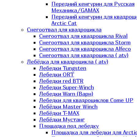
Передний кенгурин для Русская
Механика/GAMAX
Передний кенгурин для квадроц
Arctic Cat
Снегоотвал для квадроцикла
Снегоотвал для квадроцикла Rival
Снегоотвал для квадроцикла Storm
Снегоотвал для квадроцикла Alfeco
Снегоотвал для квадроцикла ( atv)
Лебёдка для квадроцикла ( atv)
Лебедки Tungsten
Лебедки ORT
Лебедки red BTR
Лебедки Super-Winch
Лебедки Warn (Варн)
Лебедки для квадроциклов Come UP
Лебёдки Master Winch
Лебёдки T-MAX
Лебёдки Мустанг
Площадка под лебедку
Площадка для лебедки для Arcti