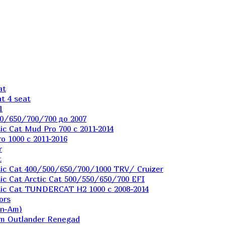
at
t 4 seat
1
0/650/700/700 до 2007
c Cat Mud Pro 700 с 2011-2014
 1000 c 2011-2016
r
t
ic Cat 400/500/650/700/1000 TRV/ Cruizer
c Cat Arctic Cat 500/550/650/700 EFI
ic Cat TUNDERCAT H2 1000 c 2008-2014
ors
an-Am)
m Outlander Renegad