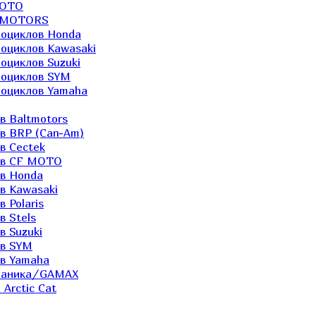
MOTO
LTMOTORS
роциклов Honda
роциклов Kawasaki
оциклов Suzuki
роциклов SYM
роциклов Yamaha
в Baltmotors
ов BRP (Can-Am)
в Cectek
лов CF MOTO
ов Honda
в Kawasaki
 Polaris
в Stels
в Suzuki
ов SYM
ов Yamaha
еханика/GAMAX
Arctic Cat