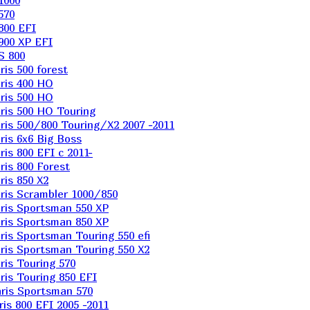
1000
570
800 EFI
900 XP EFI
S 800
is 500 forest
ris 400 HO
ris 500 HO
is 500 HO Touring
is 500/800 Touring/X2 2007 -2011
is 6х6 Big Boss
s 800 EFI с 2011-
is 800 Forest
is 850 X2
is Scrambler 1000/850
ris Sportsman 550 XP
ris Sportsman 850 XP
is Sportsman Touring 550 efi
is Sportsman Touring 550 X2
is Touring 570
is Touring 850 EFI
ris Sportsman 570
s 800 EFI 2005 -2011