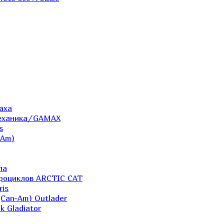
аха
Механика/GAMAX
s
-Am)
ла
дроциклов ARCTIC CAT
ris
(Can-Am) Outlader
k Gladiator