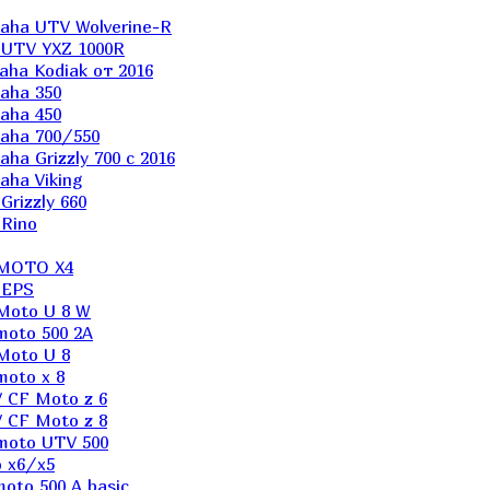
aha UTV Wolverine-R
 UTV YXZ 1000R
ha Kodiak от 2016
aha 350
aha 450
aha 700/550
a Grizzly 700 с 2016
ha Viking
rizzly 660
Rino
 MOTO X4
 EPS
Moto U 8 W
moto 500 2A
Moto U 8
oto x 8
 CF Moto z 6
 CF Moto z 8
moto UTV 500
 x6/x5
oto 500 A basic