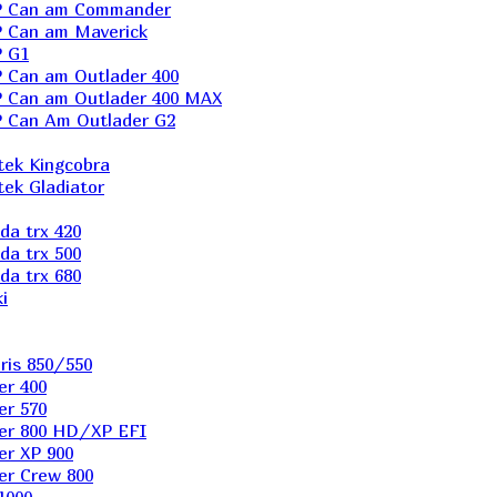
P Can am Commander
 Can am Maverick
 G1
Can am Outlader 400
 Can am Outlader 400 MAX
 Can Аm Outlader G2
ek Kingcobra
ek Gladiator
a trx 420
a trx 500
a trx 680
i
ris 850/550
er 400
er 570
er 800 HD/XP EFI
er XP 900
er Сrew 800