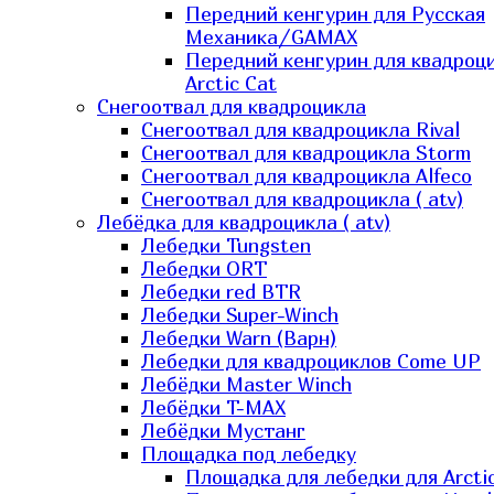
Передний кенгурин для Русская
Механика/GAMAX
Передний кенгурин для квадроц
Arctic Cat
Снегоотвал для квадроцикла
Снегоотвал для квадроцикла Rival
Снегоотвал для квадроцикла Storm
Снегоотвал для квадроцикла Alfeco
Снегоотвал для квадроцикла ( atv)
Лебёдка для квадроцикла ( atv)
Лебедки Tungsten
Лебедки ORT
Лебедки red BTR
Лебедки Super-Winch
Лебедки Warn (Варн)
Лебедки для квадроциклов Come UP
Лебёдки Master Winch
Лебёдки T-MAX
Лебёдки Мустанг
Площадка под лебедку
Площадка для лебедки для Arcti