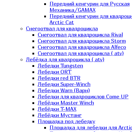
Передний кенгурин для Русская
Механика/GAMAX
Передний кенгурин для квадроц
Arctic Cat
Снегоотвал для квадроцикла
Снегоотвал для квадроцикла Rival
Снегоотвал для квадроцикла Storm
Снегоотвал для квадроцикла Alfeco
Снегоотвал для квадроцикла ( atv)
Лебёдка для квадроцикла ( atv)
Лебедки Tungsten
Лебедки ORT
Лебедки red BTR
Лебедки Super-Winch
Лебедки Warn (Варн)
Лебедки для квадроциклов Come UP
Лебёдки Master Winch
Лебёдки T-MAX
Лебёдки Мустанг
Площадка под лебедку
Площадка для лебедки для Arcti