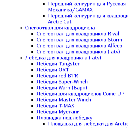
Передний кенгурин для Русская
Механика/GAMAX
Передний кенгурин для квадроц
Arctic Cat
Снегоотвал для квадроцикла
Снегоотвал для квадроцикла Rival
Снегоотвал для квадроцикла Storm
Снегоотвал для квадроцикла Alfeco
Снегоотвал для квадроцикла ( atv)
Лебёдка для квадроцикла ( atv)
Лебедки Tungsten
Лебедки ORT
Лебедки red BTR
Лебедки Super-Winch
Лебедки Warn (Варн)
Лебедки для квадроциклов Come UP
Лебёдки Master Winch
Лебёдки T-MAX
Лебёдки Мустанг
Площадка под лебедку
Площадка для лебедки для Arcti