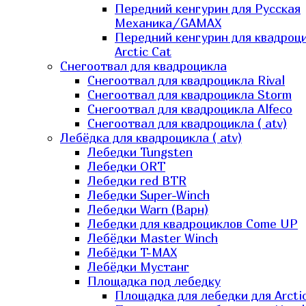
Передний кенгурин для Русская
Механика/GAMAX
Передний кенгурин для квадроц
Arctic Cat
Снегоотвал для квадроцикла
Снегоотвал для квадроцикла Rival
Снегоотвал для квадроцикла Storm
Снегоотвал для квадроцикла Alfeco
Снегоотвал для квадроцикла ( atv)
Лебёдка для квадроцикла ( atv)
Лебедки Tungsten
Лебедки ORT
Лебедки red BTR
Лебедки Super-Winch
Лебедки Warn (Варн)
Лебедки для квадроциклов Come UP
Лебёдки Master Winch
Лебёдки T-MAX
Лебёдки Мустанг
Площадка под лебедку
Площадка для лебедки для Arcti