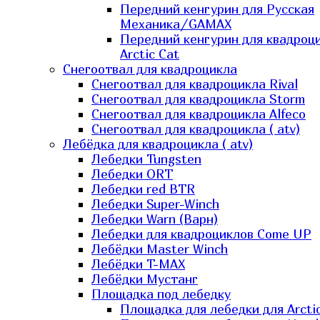
Передний кенгурин для Русская
Механика/GAMAX
Передний кенгурин для квадроц
Arctic Cat
Снегоотвал для квадроцикла
Снегоотвал для квадроцикла Rival
Снегоотвал для квадроцикла Storm
Снегоотвал для квадроцикла Alfeco
Снегоотвал для квадроцикла ( atv)
Лебёдка для квадроцикла ( atv)
Лебедки Tungsten
Лебедки ORT
Лебедки red BTR
Лебедки Super-Winch
Лебедки Warn (Варн)
Лебедки для квадроциклов Come UP
Лебёдки Master Winch
Лебёдки T-MAX
Лебёдки Мустанг
Площадка под лебедку
Площадка для лебедки для Arcti