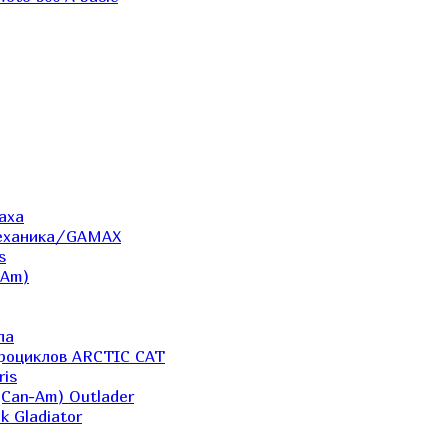
аха
Механика/GAMAX
s
-Am)
ла
дроциклов ARCTIC CAT
ris
(Can-Am) Outlader
k Gladiator