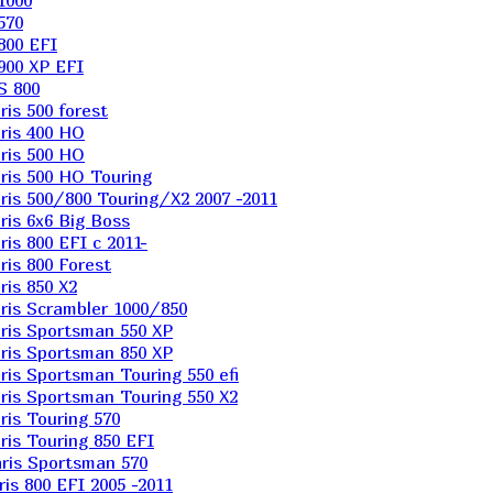
1000
570
800 EFI
900 XP EFI
S 800
is 500 forest
ris 400 HO
ris 500 HO
is 500 HO Touring
is 500/800 Touring/X2 2007 -2011
is 6х6 Big Boss
s 800 EFI с 2011-
is 800 Forest
is 850 X2
is Scrambler 1000/850
ris Sportsman 550 XP
ris Sportsman 850 XP
is Sportsman Touring 550 efi
is Sportsman Touring 550 X2
is Touring 570
is Touring 850 EFI
ris Sportsman 570
s 800 EFI 2005 -2011