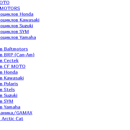
MOTO
LTMOTORS
роциклов Honda
роциклов Kawasaki
оциклов Suzuki
роциклов SYM
роциклов Yamaha
в Baltmotors
ов BRP (Can-Am)
в Cectek
лов CF MOTO
ов Honda
в Kawasaki
 Polaris
в Stels
в Suzuki
ов SYM
ов Yamaha
еханика/GAMAX
Arctic Cat