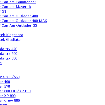
P Can am Commander
 Can am Maverick
 G1
Can am Outlader 400
 Can am Outlader 400 MAX
 Can Аm Outlader G2
ek Kingcobra
ek Gladiator
a trx 420
a trx 500
a trx 680
i
ris 850/550
er 400
er 570
er 800 HD/XP EFI
er XP 900
er Сrew 800