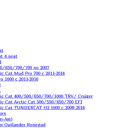
at
t 4 seat
1
0/650/700/700 до 2007
c Cat Mud Pro 700 с 2011-2014
 1000 c 2011-2016
r
t
ic Cat 400/500/650/700/1000 TRV/ Cruizer
c Cat Arctic Cat 500/550/650/700 EFI
ic Cat TUNDERCAT H2 1000 c 2008-2014
ors
an-Am)
m Outlander Renegad