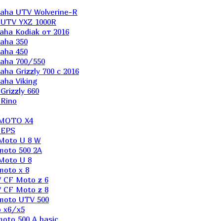
aha UTV Wolverine-R
 UTV YXZ 1000R
ha Kodiak от 2016
aha 350
aha 450
aha 700/550
a Grizzly 700 с 2016
ha Viking
rizzly 660
Rino
 MOTO X4
 EPS
Moto U 8 W
moto 500 2A
Moto U 8
oto x 8
 CF Moto z 6
 CF Moto z 8
moto UTV 500
 x6/x5
oto 500 A basic