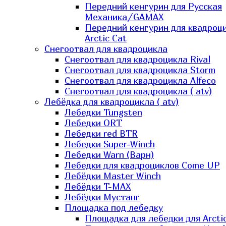
Передний кенгурин для Русская
Механика/GAMAX
Передний кенгурин для квадроц
Arctic Cat
Снегоотвал для квадроцикла
Снегоотвал для квадроцикла Rival
Снегоотвал для квадроцикла Storm
Снегоотвал для квадроцикла Alfeco
Снегоотвал для квадроцикла ( atv)
Лебёдка для квадроцикла ( atv)
Лебедки Tungsten
Лебедки ORT
Лебедки red BTR
Лебедки Super-Winch
Лебедки Warn (Варн)
Лебедки для квадроциклов Come UP
Лебёдки Master Winch
Лебёдки T-MAX
Лебёдки Мустанг
Площадка под лебедку
Площадка для лебедки для Arcti