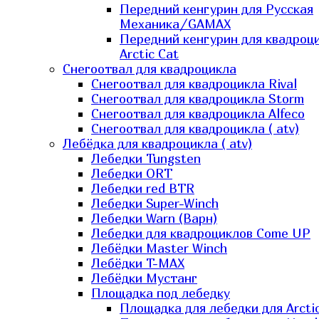
Передний кенгурин для Русская
Механика/GAMAX
Передний кенгурин для квадроц
Arctic Cat
Снегоотвал для квадроцикла
Снегоотвал для квадроцикла Rival
Снегоотвал для квадроцикла Storm
Снегоотвал для квадроцикла Alfeco
Снегоотвал для квадроцикла ( atv)
Лебёдка для квадроцикла ( atv)
Лебедки Tungsten
Лебедки ORT
Лебедки red BTR
Лебедки Super-Winch
Лебедки Warn (Варн)
Лебедки для квадроциклов Come UP
Лебёдки Master Winch
Лебёдки T-MAX
Лебёдки Мустанг
Площадка под лебедку
Площадка для лебедки для Arcti