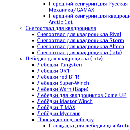
Передний кенгурин для Русская
Механика/GAMAX
Передний кенгурин для квадроц
Arctic Cat
Снегоотвал для квадроцикла
Снегоотвал для квадроцикла Rival
Снегоотвал для квадроцикла Storm
Снегоотвал для квадроцикла Alfeco
Снегоотвал для квадроцикла ( atv)
Лебёдка для квадроцикла ( atv)
Лебедки Tungsten
Лебедки ORT
Лебедки red BTR
Лебедки Super-Winch
Лебедки Warn (Варн)
Лебедки для квадроциклов Come UP
Лебёдки Master Winch
Лебёдки T-MAX
Лебёдки Мустанг
Площадка под лебедку
Площадка для лебедки для Arcti