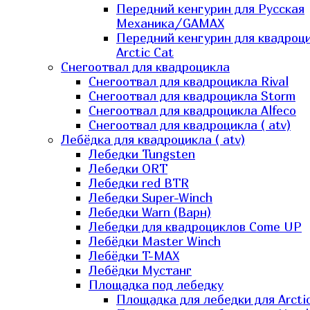
Передний кенгурин для Русская
Механика/GAMAX
Передний кенгурин для квадроц
Arctic Cat
Снегоотвал для квадроцикла
Снегоотвал для квадроцикла Rival
Снегоотвал для квадроцикла Storm
Снегоотвал для квадроцикла Alfeco
Снегоотвал для квадроцикла ( atv)
Лебёдка для квадроцикла ( atv)
Лебедки Tungsten
Лебедки ORT
Лебедки red BTR
Лебедки Super-Winch
Лебедки Warn (Варн)
Лебедки для квадроциклов Come UP
Лебёдки Master Winch
Лебёдки T-MAX
Лебёдки Мустанг
Площадка под лебедку
Площадка для лебедки для Arcti