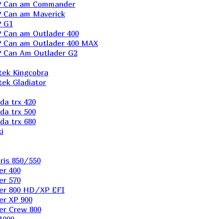
P Can am Commander
 Can am Maverick
 G1
Can am Outlader 400
 Can am Outlader 400 MAX
 Can Аm Outlader G2
ek Kingcobra
ek Gladiator
a trx 420
a trx 500
a trx 680
i
ris 850/550
er 400
er 570
er 800 HD/XP EFI
er XP 900
er Сrew 800