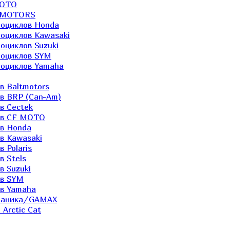
MOTO
LTMOTORS
роциклов Honda
роциклов Kawasaki
оциклов Suzuki
роциклов SYM
роциклов Yamaha
в Baltmotors
ов BRP (Can-Am)
в Cectek
лов CF MOTO
ов Honda
в Kawasaki
 Polaris
в Stels
в Suzuki
ов SYM
ов Yamaha
еханика/GAMAX
Arctic Cat