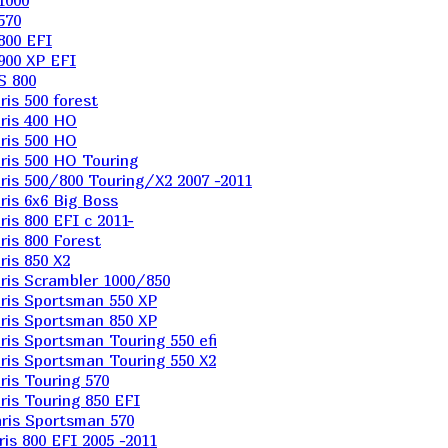
1000
570
800 EFI
900 XP EFI
S 800
is 500 forest
ris 400 HO
ris 500 HO
is 500 HO Touring
is 500/800 Touring/X2 2007 -2011
is 6х6 Big Boss
s 800 EFI с 2011-
is 800 Forest
is 850 X2
is Scrambler 1000/850
ris Sportsman 550 XP
ris Sportsman 850 XP
is Sportsman Touring 550 efi
is Sportsman Touring 550 X2
is Touring 570
is Touring 850 EFI
ris Sportsman 570
s 800 EFI 2005 -2011