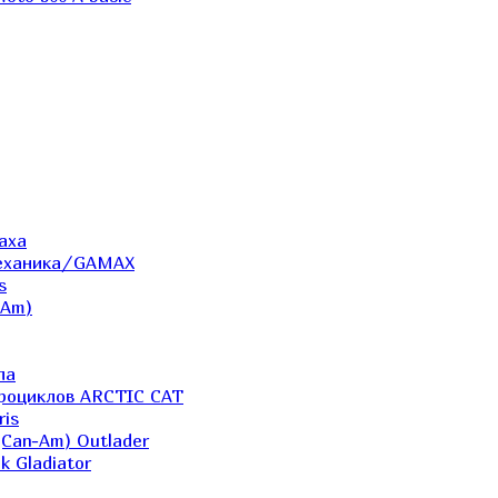
аха
Механика/GAMAX
s
-Am)
ла
дроциклов ARCTIC CAT
ris
(Can-Am) Outlader
k Gladiator