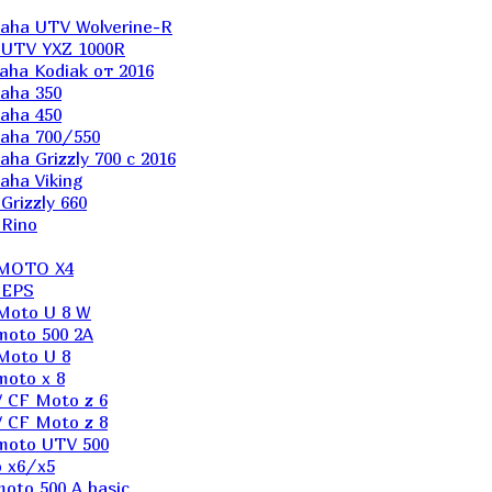
aha UTV Wolverine-R
 UTV YXZ 1000R
ha Kodiak от 2016
aha 350
aha 450
aha 700/550
a Grizzly 700 с 2016
ha Viking
rizzly 660
Rino
 MOTO X4
 EPS
Moto U 8 W
moto 500 2A
Moto U 8
oto x 8
 CF Moto z 6
 CF Moto z 8
moto UTV 500
 x6/x5
oto 500 A basic