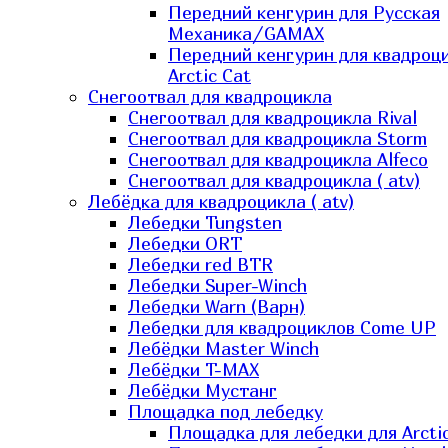
Передний кенгурин для Русская
Механика/GAMAX
Передний кенгурин для квадроц
Arctic Cat
Снегоотвал для квадроцикла
Снегоотвал для квадроцикла Rival
Снегоотвал для квадроцикла Storm
Снегоотвал для квадроцикла Alfeco
Снегоотвал для квадроцикла ( atv)
Лебёдка для квадроцикла ( atv)
Лебедки Tungsten
Лебедки ORT
Лебедки red BTR
Лебедки Super-Winch
Лебедки Warn (Варн)
Лебедки для квадроциклов Come UP
Лебёдки Master Winch
Лебёдки T-MAX
Лебёдки Мустанг
Площадка под лебедку
Площадка для лебедки для Arcti