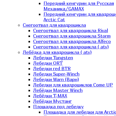
Передний кенгурин для Русская
Механика/GAMAX
Передний кенгурин для квадроц
Arctic Cat
Снегоотвал для квадроцикла
Снегоотвал для квадроцикла Rival
Снегоотвал для квадроцикла Storm
Снегоотвал для квадроцикла Alfeco
Снегоотвал для квадроцикла ( atv)
Лебёдка для квадроцикла ( atv)
Лебедки Tungsten
Лебедки ORT
Лебедки red BTR
Лебедки Super-Winch
Лебедки Warn (Варн)
Лебедки для квадроциклов Come UP
Лебёдки Master Winch
Лебёдки T-MAX
Лебёдки Мустанг
Площадка под лебедку
Площадка для лебедки для Arcti