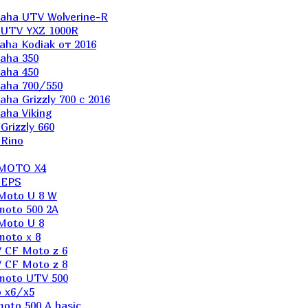
aha UTV Wolverine-R
 UTV YXZ 1000R
ha Kodiak от 2016
aha 350
aha 450
aha 700/550
a Grizzly 700 с 2016
ha Viking
rizzly 660
Rino
 MOTO X4
 EPS
Moto U 8 W
moto 500 2A
Moto U 8
oto x 8
 CF Moto z 6
 CF Moto z 8
moto UTV 500
 x6/x5
oto 500 A basic