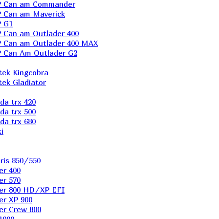
P Can am Commander
 Can am Maverick
 G1
Can am Outlader 400
 Can am Outlader 400 MAX
 Can Аm Outlader G2
ek Kingcobra
ek Gladiator
a trx 420
a trx 500
a trx 680
i
ris 850/550
er 400
er 570
er 800 HD/XP EFI
er XP 900
er Сrew 800