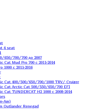
at
t 4 seat
1
0/650/700/700 до 2007
c Cat Mud Pro 700 с 2011-2014
 1000 c 2011-2016
r
t
ic Cat 400/500/650/700/1000 TRV/ Cruizer
c Cat Arctic Cat 500/550/650/700 EFI
ic Cat TUNDERCAT H2 1000 c 2008-2014
ors
an-Am)
m Outlander Renegad