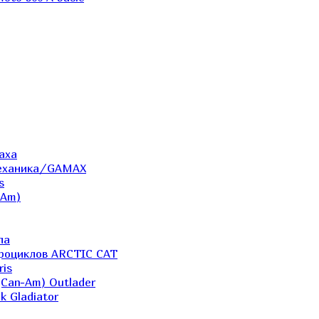
аха
Механика/GAMAX
s
-Am)
ла
дроциклов ARCTIC CAT
ris
(Can-Am) Outlader
k Gladiator