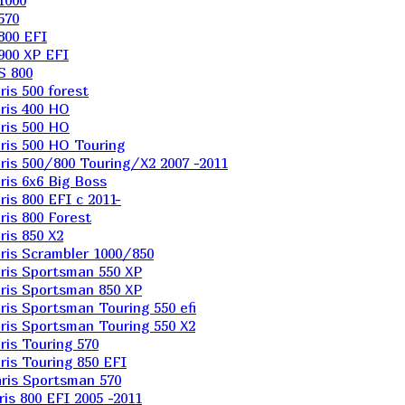
1000
570
800 EFI
900 XP EFI
S 800
is 500 forest
ris 400 HO
ris 500 HO
is 500 HO Touring
is 500/800 Touring/X2 2007 -2011
is 6х6 Big Boss
s 800 EFI с 2011-
is 800 Forest
is 850 X2
is Scrambler 1000/850
ris Sportsman 550 XP
ris Sportsman 850 XP
is Sportsman Touring 550 efi
is Sportsman Touring 550 X2
is Touring 570
is Touring 850 EFI
ris Sportsman 570
s 800 EFI 2005 -2011