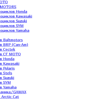
MOTO
LTMOTORS
роциклов Honda
роциклов Kawasaki
оциклов Suzuki
роциклов SYM
роциклов Yamaha
в Baltmotors
ов BRP (Can-Am)
в Cectek
лов CF MOTO
ов Honda
в Kawasaki
 Polaris
в Stels
в Suzuki
ов SYM
ов Yamaha
еханика/GAMAX
Arctic Cat