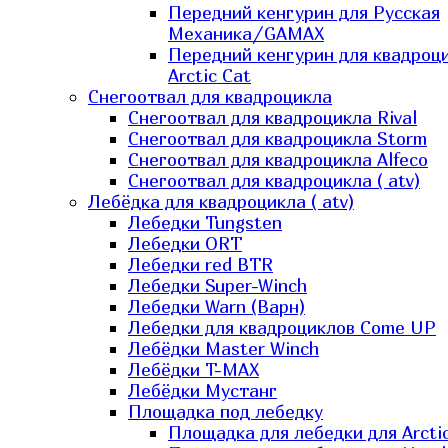
Передний кенгурин для Русская
Механика/GAMAX
Передний кенгурин для квадроц
Arctic Cat
Снегоотвал для квадроцикла
Снегоотвал для квадроцикла Rival
Снегоотвал для квадроцикла Storm
Снегоотвал для квадроцикла Alfeco
Снегоотвал для квадроцикла ( atv)
Лебёдка для квадроцикла ( atv)
Лебедки Tungsten
Лебедки ORT
Лебедки red BTR
Лебедки Super-Winch
Лебедки Warn (Варн)
Лебедки для квадроциклов Come UP
Лебёдки Master Winch
Лебёдки T-MAX
Лебёдки Мустанг
Площадка под лебедку
Площадка для лебедки для Arcti